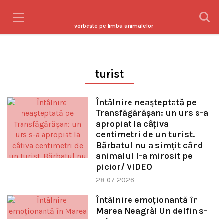
vorbeşte pe limba animalelor
turist
Întâlnire neașteptată pe
Transfăgărășan: un urs s-a
apropiat la câțiva
centimetri de un turist.
Bărbatul nu a simțit când
animalul l-a mirosit pe
picior/ VIDEO
28 07 2026
Întâlnire emoționantă în
Marea Neagră! Un delfin s-