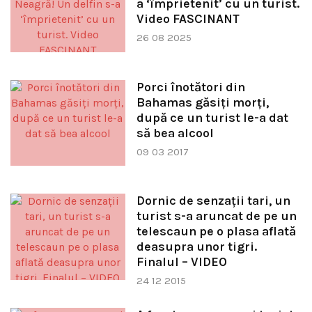
a ‘împrietenit’ cu un turist.
Video FASCINANT
26 08 2025
Porci înotători din
Bahamas găsiţi morţi,
după ce un turist le-a dat
să bea alcool
09 03 2017
Dornic de senzaţii tari, un
turist s-a aruncat de pe un
telescaun pe o plasa aflată
deasupra unor tigri.
Finalul – VIDEO
24 12 2015