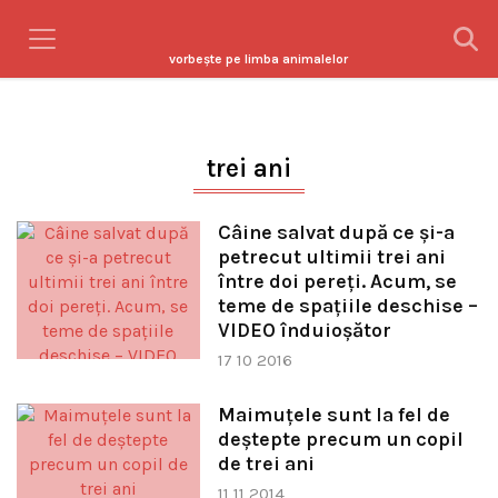
vorbeşte pe limba animalelor
trei ani
Câine salvat după ce şi-a
petrecut ultimii trei ani
între doi pereţi. Acum, se
teme de spaţiile deschise –
VIDEO înduioşător
17 10 2016
Maimuţele sunt la fel de
deştepte precum un copil
de trei ani
11 11 2014