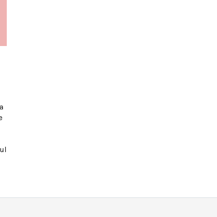
a
e
ul