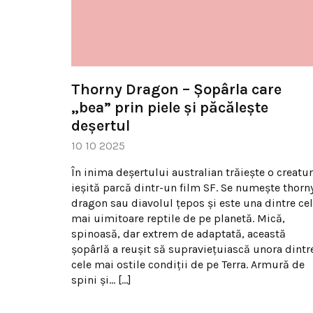
Thorny Dragon – Șopârla care
„bea” prin piele și păcălește
deșertul
10 10 2025
În inima deșertului australian trăiește o creatu
ieșită parcă dintr-un film SF. Se numește thorn
dragon sau diavolul țepos și este una dintre ce
mai uimitoare reptile de pe planetă. Mică,
spinoasă, dar extrem de adaptată, această
șopârlă a reușit să supraviețuiască unora dintr
cele mai ostile condiții de pe Terra. Armură de
spini și… […]