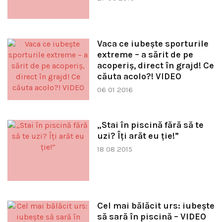
Vaca ce iubeşte sporturile
extreme – a sărit de pe
acoperiş, direct în grajd! Ce
căuta acolo?! VIDEO
06 01 2016
„Stai în piscină fără să te
uzi? Îți arăt eu ție!”
18 08 2015
Cel mai bălăcit urs: iubeşte
să sară în piscină – VIDEO