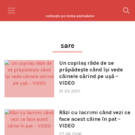
vorbeşte pe limba animalelor
sare
Un copilaş râde de se
prăpădeşte când îşi vede
câinele sărind pe uşă –
VIDEO
01 03 2017
Râzi cu lacrimi când vezi ce
face acest câine în pat –
VIDEO
27 06 2016