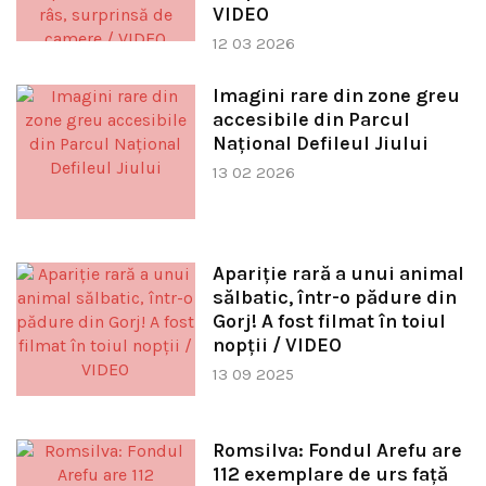
VIDEO
12 03 2026
Imagini rare din zone greu
accesibile din Parcul
Național Defileul Jiului
13 02 2026
Apariție rară a unui animal
sălbatic, într-o pădure din
Gorj! A fost filmat în toiul
nopții / VIDEO
13 09 2025
Romsilva: Fondul Arefu are
112 exemplare de urs faţă