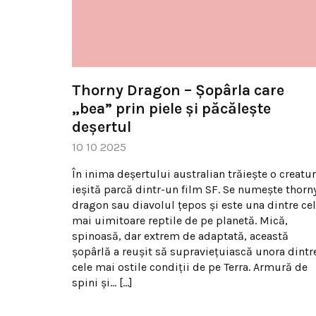
Thorny Dragon – Șopârla care
„bea” prin piele și păcălește
deșertul
10 10 2025
În inima deșertului australian trăiește o creatu
ieșită parcă dintr-un film SF. Se numește thorn
dragon sau diavolul țepos și este una dintre ce
mai uimitoare reptile de pe planetă. Mică,
spinoasă, dar extrem de adaptată, această
șopârlă a reușit să supraviețuiască unora dintr
cele mai ostile condiții de pe Terra. Armură de
spini și… […]