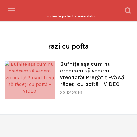
vorbeşte pe limba animalelor
razi cu pofta
Bufniţe aşa cum nu
credeam să vedem
vreodată! Pregătiţi-vă să
râdeţi cu poftă – VIDEO
23 12 2016