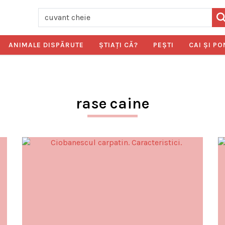
ANIMALE DISPĂRUTE
ŞTIAŢI CĂ?
PEŞTI
CAI ŞI PO
rase caine