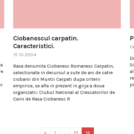
Ciobanescul carpatin.
P
Caracteristici.
0
15 10 2004
De
ua
Si
Rasa denumita Ciobanesc Romanesc Carpatin,
re
al
selectionata in decursul a sute de ani de catre
r
ciobanii din Muntii Carpati dupa criterii
sc
pi
empirice, se afla in prezent in grija a doua
organizatii: Clubul National al Crescatorilor de
Caini de Rasa Ciobanesc R
«
1
…
15
16