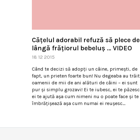
Căţelul adorabil refuză să plece de
lângă frăţiorul bebeluş … VIDEO
18 12 2015
Când te decizi să adopţi un câine, primeşti, de
fapt, un prieten foarte bun! Nu degeaba au trăit
oamenii de mii de ani alături de câini – ei sunt
pur şi simplu grozavi! Ei te iubesc, ei te păzesc
ei te ajută aşa cum nimeni nu o poate face şi te
îmbrăţişează aşa cum numai ei reuşesc…