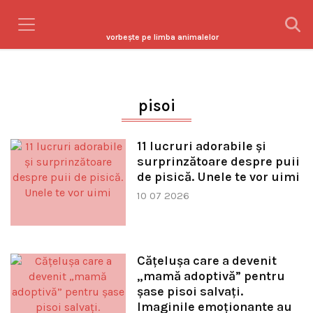
vorbeşte pe limba animalelor
pisoi
11 lucruri adorabile și
surprinzătoare despre puii
de pisică. Unele te vor uimi
10 07 2026
Cățelușa care a devenit
„mamă adoptivă” pentru
șase pisoi salvați.
Imaginile emoționante au