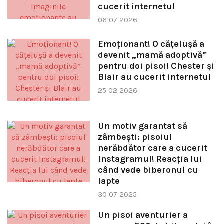
cucerit internetul
06 07 2026
Emoționant! O cățelușă a
devenit „mamă adoptivă”
pentru doi pisoi! Chester și
Blair au cucerit internetul
25 02 2026
Un motiv garantat să
zâmbești: pisoiul
nerăbdător care a cucerit
Instagramul! Reacția lui
când vede biberonul cu
lapte
30 07 2025
Un pisoi aventurier a