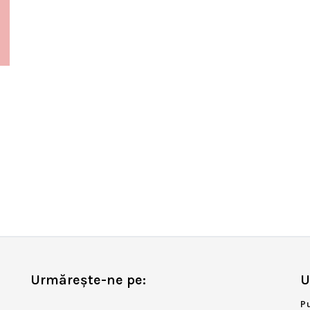
Urmărește-ne pe:
U
P