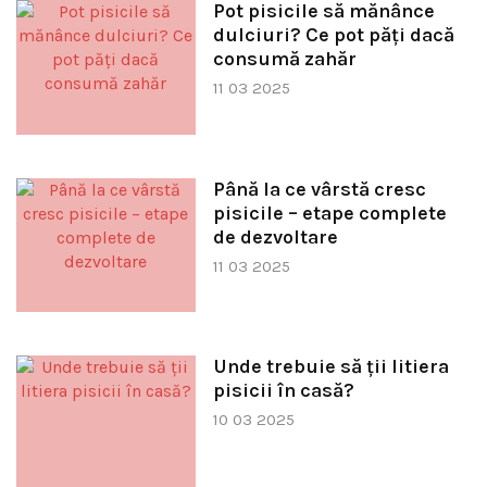
Pot pisicile să mănânce
dulciuri? Ce pot păți dacă
consumă zahăr
11 03 2025
Până la ce vârstă cresc
pisicile – etape complete
de dezvoltare
11 03 2025
Unde trebuie să ții litiera
pisicii în casă?
10 03 2025