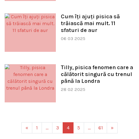
Cum îți ajuți pisica să
trăiască mai mult. 11
sfaturi de aur
06 03 2025
Tilly, pisica fenomen care a
călătorit singură cu trenul
până la Londra
28 02 2025
«
1
…
3
4
5
…
61
»