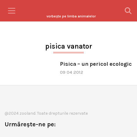
vorbeşte pe limba animalelor
pisica vanator
Pisica – un pericol ecologic
09 04 2012
@2024 zooland. Toate drepturile rezervate
Urmărește-ne pe: