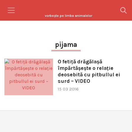
vorbeşte pe limba animalelor
pijama
O fetiță drăgălașă
împărtășește o relație
deosebită cu pitbullul ei
surd – VIDEO
15 03 2016