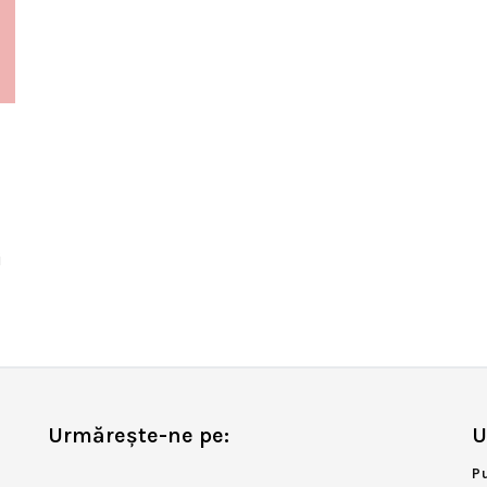
i
Urmărește-ne pe:
U
P