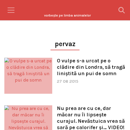
vorbeşte pe limba animalelor
pervaz
O vulpe s-a urcat pe o
clădire din Londra, să tragă
liniştită un pui de somn
27 08 2015
Nu prea are cu ce, dar
măcar nu îi lipsește
curajul. Nevăstuica vrea să
sară pe calorifer și… VIDEO!