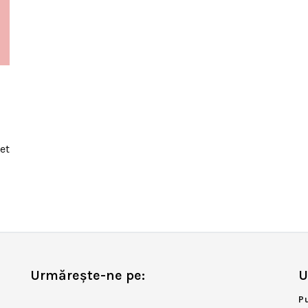
et
Urmărește-ne pe:
U
P