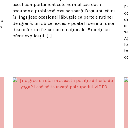
acest comportament este normal sau dacă
P
ascunde o problemă mai serioasă. Deși unii câini
c
își îngrijesc ocazional lăbuțele ca parte a rutinei
d
 a
de igienă, un obicei excesiv poate fi semnul unor
c
o
disconforturi fizice sau emoționale. Experții au
s
n
oferit explicații! […]
A
fo
t
c