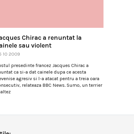
acques Chirac a renuntat la
ainele sau violent
5 10 2009
ostul presedinte francez Jacques Chirac a
nuntat ca si-a dat cainele dupa ce acesta
venise agresiv si l-a atacat pentru a treia oara
onsecutiv, relateaza BBC News. Sumo, un terrier
altez
tile: