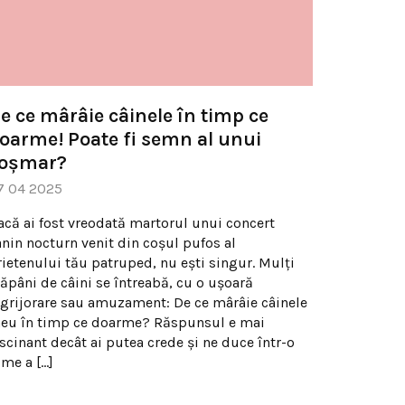
e ce mârâie câinele în timp ce
oarme! Poate fi semn al unui
oșmar?
7 04 2025
acă ai fost vreodată martorul unui concert
anin nocturn venit din coșul pufos al
rietenului tău patruped, nu ești singur. Mulți
tăpâni de câini se întreabă, cu o ușoară
ngrijorare sau amuzament: De ce mârâie câinele
eu în timp ce doarme? Răspunsul e mai
ascinant decât ai putea crede și ne duce într-o
ume a […]