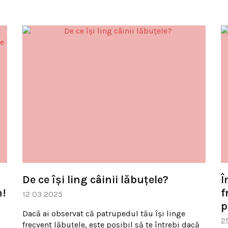
De ce își ling câinii lăbuțele?
Î
n!
f
12 03 2025
p
Dacă ai observat că patrupedul tău își linge
2
frecvent lăbuțele, este posibil să te întrebi dacă