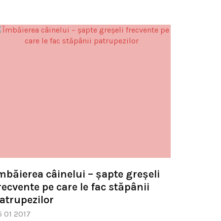
mbăierea câinelui – şapte greşeli
recvente pe care le fac stăpânii
atrupezilor
5 01 2017