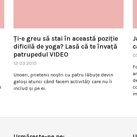
Ți-e greu să stai în această poziție
J
dificilă de yoga? Lasă că te învață
c
patrupedul VIDEO
0
12 03 2015
F
a
Unoeri, prietenii noștri cu patru lăbuțe devin
de
geloși atunci când facem activități care nu îi
e
c
includ și pe ei.
m
Urmărește-ne pe:
U