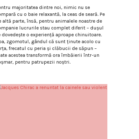
entru majoritatea dintre noi, nimic nu se
ompară cu o baie relaxantă, la ceas de seară. Pe
e altă parte, însă, pentru animalele noastre de
ompanie lucrurile stau complet diferit – duşul
e dovedeşte o experienţă aproape chinuitoare.
pa, zgomotul, gândul că sunt ţinute acolo cu
rţa, frecatul cu peria şi clăbucii de săpun –
oate acestea transformă ora îmbăierii într-un
oşmar, pentru patrupezii noştri.