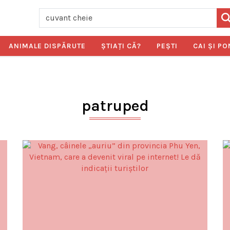
ANIMALE DISPĂRUTE
ŞTIAŢI CĂ?
PEŞTI
CAI ŞI PO
patruped