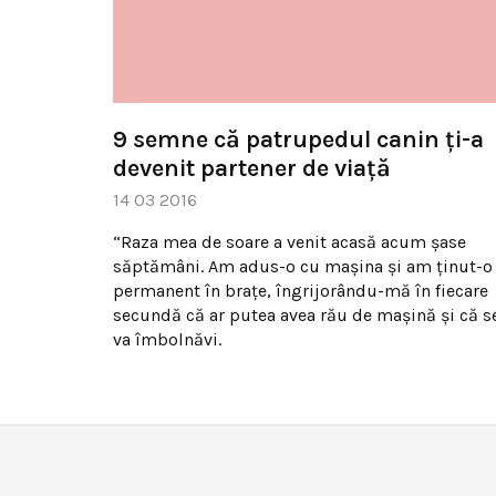
9 semne că patrupedul canin ţi-a
devenit partener de viaţă
14 03 2016
“Raza mea de soare a venit acasă acum şase
săptămâni. Am adus-o cu maşina şi am ţinut-o
permanent în braţe, îngrijorându-mă în fiecare
secundă că ar putea avea rău de maşină şi că s
va îmbolnăvi.