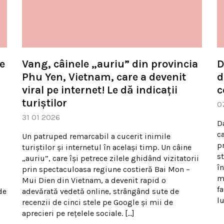
e
Vang, câinele „auriu” din provincia
D
Phu Yen, Vietnam, care a devenit
d
viral pe internet! Le dă indicații
c
turiștilor
0
31 01 2026
D
c
Un patruped remarcabil a cucerit inimile
p
turiștilor și internetul în același timp. Un câine
s
„auriu”, care își petrece zilele ghidând vizitatorii
î
prin spectaculoasa regiune costieră Bai Mon –
m
Mui Dien din Vietnam, a devenit rapid o
f
de
adevărată vedetă online, strângând sute de
l
recenzii de cinci stele pe Google și mii de
aprecieri pe rețelele sociale. […]