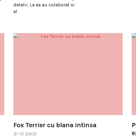
detalii. La ea au colaborat si
al
Fox Terrier cu blana intinsa
P
e
31 10 2005