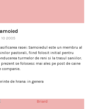
amoied
1 10 2005
lasificarea rasei: Samoiedul este un membru al
inilor pastorali, fiind folosit initial pentru
nducerea turmelor de reni si la trasul saniilor.
n prezent se folosesc mai ales pe post de caine
e companie.
erinte de hrana: in genera