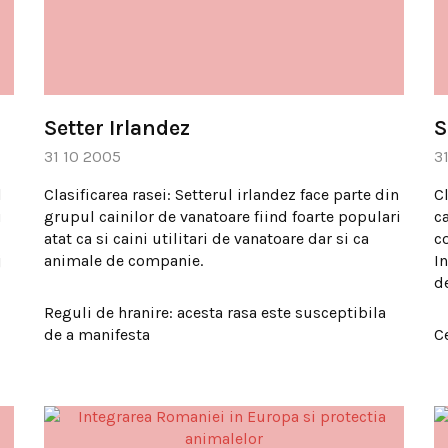
Setter Irlandez
S
31 10 2005
3
l
Clasificarea rasei: Setterul irlandez face parte din
C
u
grupul cainilor de vanatoare fiind foarte populari
ca
atat ca si caini utilitari de vanatoare dar si ca
co
j
animale de companie.
I
d
Reguli de hranire: acesta rasa este susceptibila
de a manifesta
C