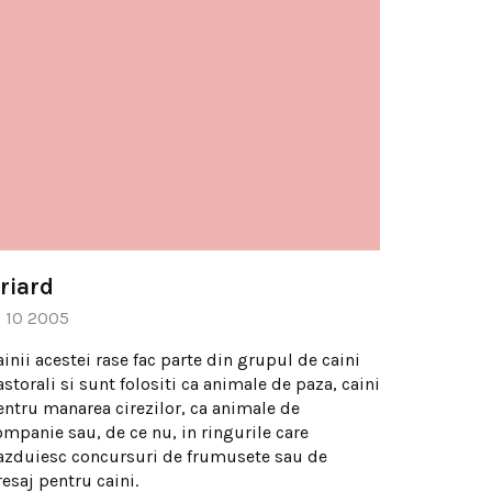
riard
1 10 2005
inii acestei rase fac parte din grupul de caini
storali si sunt folositi ca animale de paza, caini
entru manarea cirezilor, ca animale de
ompanie sau, de ce nu, in ringurile care
azduiesc concursuri de frumusete sau de
esaj pentru caini.