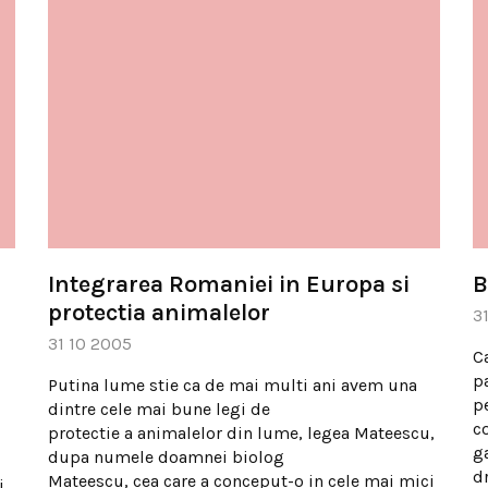
Integrarea Romaniei in Europa si
B
protectia animalelor
3
31 10 2005
Ca
pa
Putina lume stie ca de mai multi ani avem una
p
dintre cele mai bune legi de
c
protectie a animalelor din lume, legea Mateescu,
g
dupa numele doamnei biolog
dr
Mateescu, cea care a conceput-o in cele mai mici
i