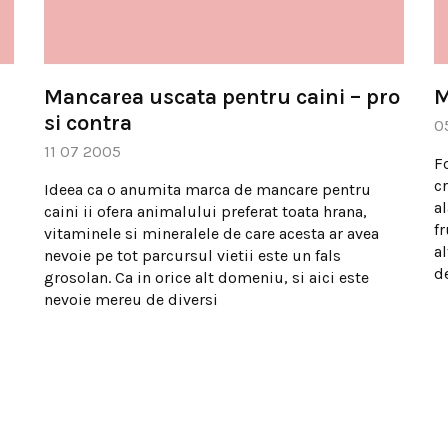
Mancarea uscata pentru caini – pro
M
si contra
0
11 07 2005
F
c
Ideea ca o anumita marca de mancare pentru
a
caini ii ofera animalului preferat toata hrana,
f
vitaminele si mineralele de care acesta ar avea
a
nevoie pe tot parcursul vietii este un fals
d
grosolan. Ca in orice alt domeniu, si aici este
nevoie mereu de diversi