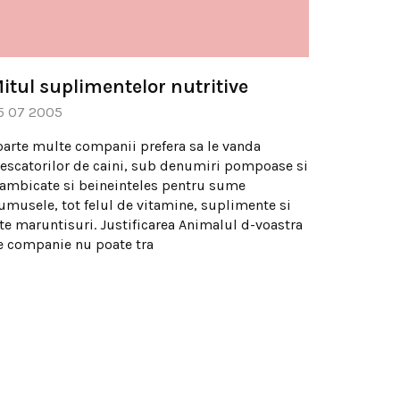
itul suplimentelor nutritive
5 07 2005
oarte multe companii prefera sa le vanda
rescatorilor de caini, sub denumiri pompoase si
lambicate si beineinteles pentru sume
rumusele, tot felul de vitamine, suplimente si
lte maruntisuri. Justificarea Animalul d-voastra
e companie nu poate tra