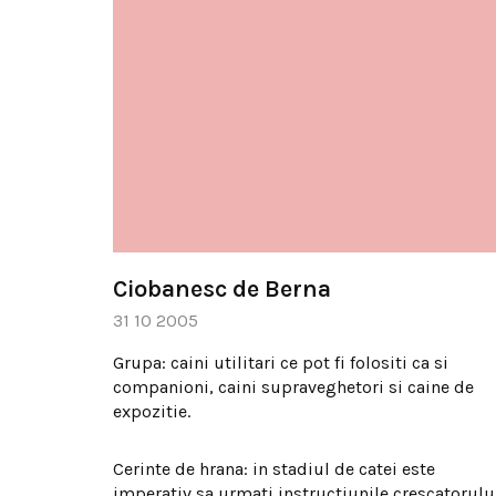
Ciobanesc de Berna
31 10 2005
Grupa: caini utilitari ce pot fi folositi ca si
companioni, caini supraveghetori si caine de
expozitie.
Cerinte de hrana: in stadiul de catei este
imperativ sa urmati instructiunile crescatorulu