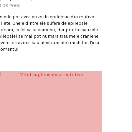
6 08 2005
isicile pot avea crize de epilepsie din motive
riate. Unele dintre ele sufera de epilepsie
imara, la fel ca si oamenii, dar printre cauzele
pilepsiei se mai pot numara traumele craniene
vere, otravirea sau afectiuni ale rinichilor. Desi
omentul