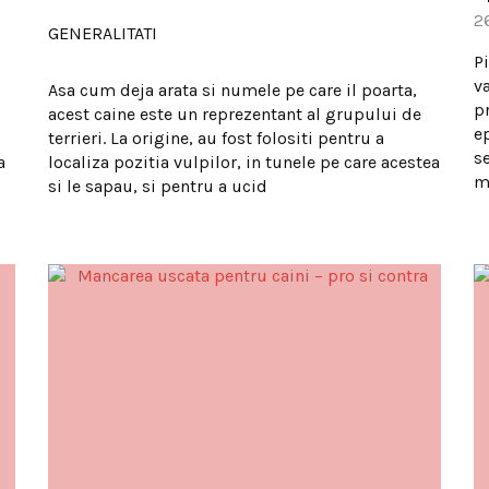
2
GENERALITATI
P
va
Asa cum deja arata si numele pe care il poarta,
pr
acest caine este un reprezentant al grupului de
e
terrieri. La origine, au fost folositi pentru a
se
a
localiza pozitia vulpilor, in tunele pe care acestea
m
si le sapau, si pentru a ucid