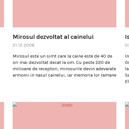
Mirosul dezvoltat al cainelui
I
21 12 2006
0
Mirosul este un simt care la caine este de 40 de
In
ori mai dezvoltat decat la om. Cu peste 220 de
O
milioane de receptori, mirosurile devin adevarate
l
armonii in nasul cainelui, iar memoria lor ramane
S
El