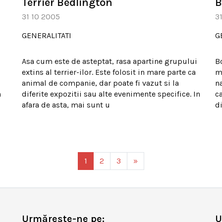
Terrier Bedlington
B
31 10 2005
3
GENERALITATI
G
Asa cum este de asteptat, rasa apartine grupului
B
extins al terrier-ilor. Este folosit in mare parte ca
mi
animal de companie, dar poate fi vazut si la
na
n
diferite expozitii sau alte evenimente specifice. In
ca
afara de asta, mai sunt u
d
1
2
3
»
Urmărește-ne pe:
U