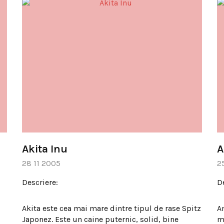
Akita Inu
A
28 11 2005
2
Descriere:
D
Akita este cea mai mare dintre tipul de rase Spitz
A
Japonez. Este un caine puternic, solid, bine
m