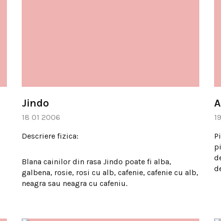
Jindo
A
18 01 2006
1
Descriere fizica:
P
pi
d
Blana cainilor din rasa Jindo poate fi alba,
d
galbena, rosie, rosi cu alb, cafenie, cafenie cu alb,
neagra sau neagra cu cafeniu.