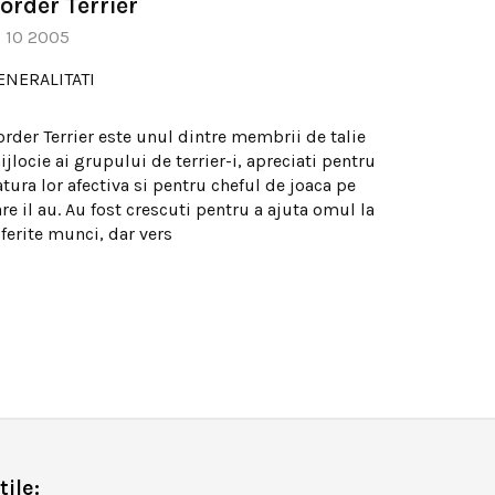
order Terrier
1 10 2005
ENERALITATI
order Terrier este unul dintre membrii de talie
jlocie ai grupului de terrier-i, apreciati pentru
tura lor afectiva si pentru cheful de joaca pe
re il au. Au fost crescuti pentru a ajuta omul la
iferite munci, dar vers
tile: