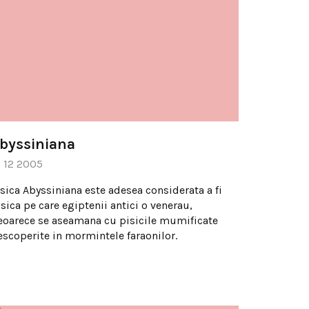
byssiniana
9 12 2005
isica Abyssiniana este adesea considerata a fi
sica pe care egiptenii antici o venerau,
eoarece se aseamana cu pisicile mumificate
escoperite in mormintele faraonilor.