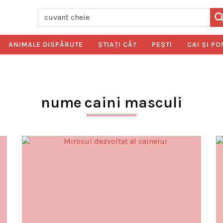
ANIMALE DISPĂRUTE
ŞTIAŢI CĂ?
PEŞTI
CAI ŞI PO
nume caini masculi