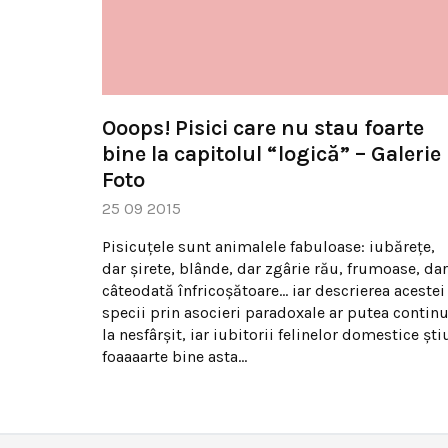
Ooops! Pisici care nu stau foarte
bine la capitolul “logică” – Galerie
Foto
25 09 2015
Pisicuţele sunt animalele fabuloase: iubăreţe,
dar şirete, blânde, dar zgârie rău, frumoase, dar
câteodată înfricoşătoare… iar descrierea acestei
specii prin asocieri paradoxale ar putea contin
la nesfârşit, iar iubitorii felinelor domestice şti
foaaaarte bine asta…