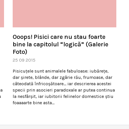
Ooops! Pisici care nu stau foarte
bine la capitolul “logică” (Galerie
Foto)
25 09 2015
Pisicuţele sunt animalele fabuloase: iubăreţe,
dar şirete, blânde, dar zgârie rău, frumoase, dar
câteodată înfricoşătoare… iar descrierea acestei
ua
specii prin asocieri paradoxale ar putea continua
u
la nesfârşit, iar iubitorii felinelor domestice ştiu
foaaaarte bine asta…