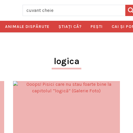
ANIMALE DISPĂRUTE
ŞTIAŢI CĂ?
PEŞTI
CAI ŞI PO
logica