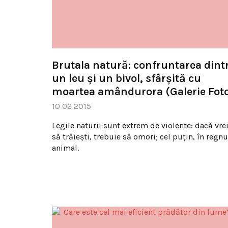
Brutala natură: confruntarea dint
un leu și un bivol, sfârșită cu
moartea amândurora (Galerie Fot
10 02 2015
Legile naturii sunt extrem de violente: dacă vre
să trăiești, trebuie să omori; cel puțin, în regnu
animal.