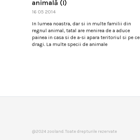
animală (I)
16 05 2014
In lumea noastra, dar si in multe familii din
regnul animal, tatal are menirea de a aduce
painea in casa si de a-si apara teritoriul si pe ce
dragi. La multe specii de animale
@2024 zooland. Toate drepturile rezervate