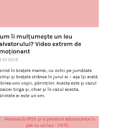
um îi mulțumește un leu
alvatorului? Video extrem de
moționant
8 01 2015
ărind în brațele mamei, cu ochii pe jumătate
chiși și brațele strânse în jurul ei – așa își arată
birea unii copii, părinților. Acesta este și cazul
oaicei Sirga și, chiar și în cazul acesta,
ărintele ei este un om.