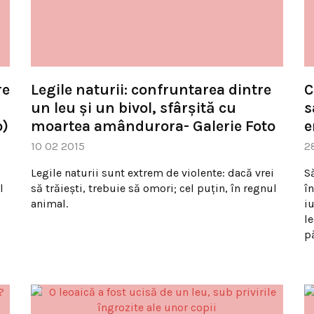
re
Legile naturii: confruntarea dintre
C
un leu și un bivol, sfârșită cu
s
o)
moartea amândurora- Galerie Foto
e
10 02 2015
2
i
Legile naturii sunt extrem de violente: dacă vrei
S
l
să trăiești, trebuie să omori; cel puțin, în regnul
în
animal.
iu
le
p