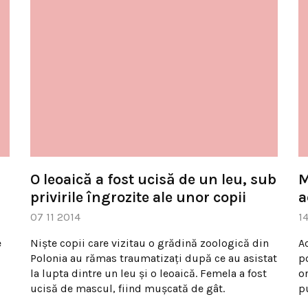
O leoaică a fost ucisă de un leu, sub
M
privirile îngrozite ale unor copii
a
07 11 2014
1
e
Nişte copii care vizitau o grădină zoologică din
Ac
Polonia au rămas traumatizaţi după ce au asistat
p
la lupta dintre un leu şi o leoaică. Femela a fost
o
ucisă de mascul, fiind muşcată de gât.
p