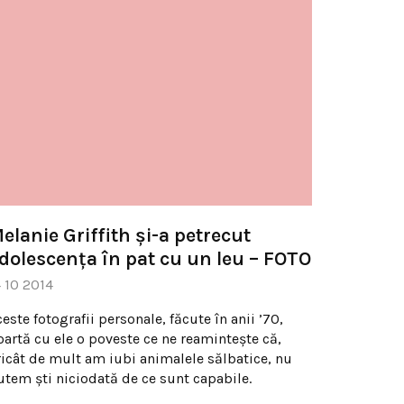
elanie Griffith şi-a petrecut
dolescenţa în pat cu un leu – FOTO
4 10 2014
este fotografii personale, făcute în anii ’70,
oartă cu ele o poveste ce ne reaminteşte că,
ricât de mult am iubi animalele sălbatice, nu
utem şti niciodată de ce sunt capabile.