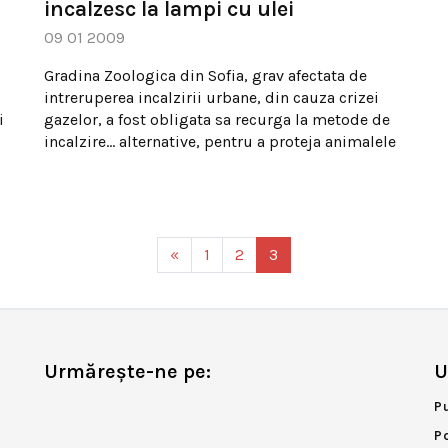
incalzesc la lampi cu ulei
09 01 2009
Gradina Zoologica din Sofia, grav afectata de
intreruperea incalzirii urbane, din cauza crizei
i
gazelor, a fost obligata sa recurga la metode de
incalzire… alternative, pentru a proteja animalele
«
1
2
3
Urmărește-ne pe:
U
P
P