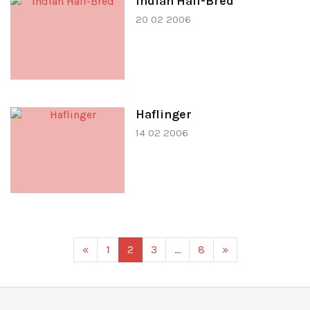
Indian Half-Bred
20 02 2006
Haflinger
14 02 2006
«
1
2
3
…
8
»