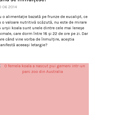
0 06 2014
u o alimentaţie bazată pe frunze de eucalipt, ce
u o valoare nutritivă scăzută, nu este de mirare
ă urşii koala sunt unele dintre cele mai leneşe
imale, care dorm între 18 şi 22 de ore pe zi. Dar
are când vine vorba de înmulţire, aceştia
anifestă aceeaşi letargie?