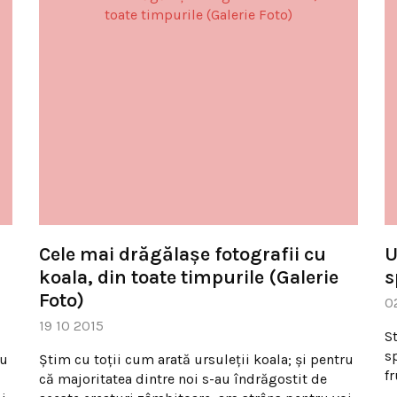
Cele mai drăgălaşe fotografii cu
U
koala, din toate timpurile (Galerie
s
Foto)
0
19 10 2015
S
sp
ru
Ştim cu toţii cum arată ursuleţii koala; şi pentru
f
că majoritatea dintre noi s-au îndrăgostit de