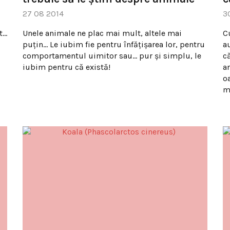
27 08 2014
3
t…
Unele animale ne plac mai mult, altele mai
C
puţin… Le iubim fie pentru înfăţişarea lor, pentru
a
comportamentul uimitor sau… pur şi simplu, le
c
iubim pentru că există!
an
o
m