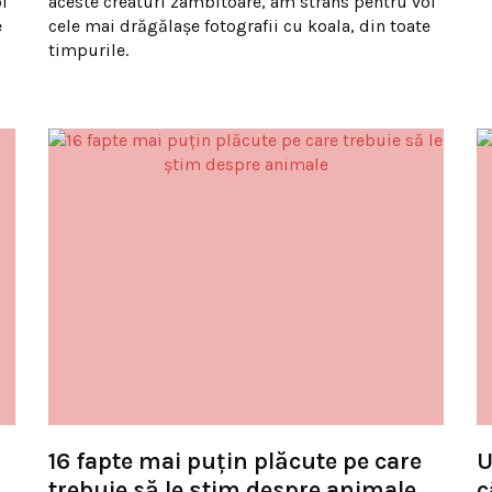
i
aceste creaturi zâmbitoare, am strâns pentru voi
e
cele mai drăgălaşe fotografii cu koala, din toate
timpurile.
16 fapte mai puţin plăcute pe care
U
trebuie să le ştim despre animale
c