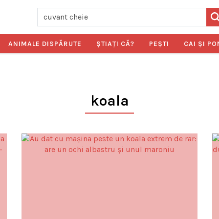
ANIMALE DISPĂRUTE
ŞTIAŢI CĂ?
PEŞTI
CAI ŞI PO
koala