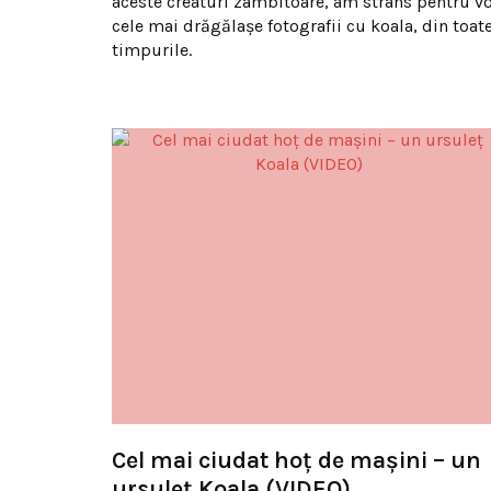
aceste creaturi zâmbitoare, am strâns pentru vo
cele mai drăgălaşe fotografii cu koala, din toat
timpurile.
Cel mai ciudat hoț de mașini – un
ursuleț Koala (VIDEO)