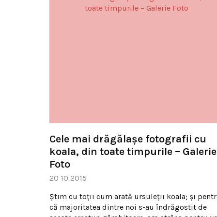
Cele mai drăgălaşe fotografii cu
koala, din toate timpurile – Galerie
Foto
20 10 2015
Ştim cu toţii cum arată ursuleţii koala; şi pent
că majoritatea dintre noi s-au îndrăgostit de