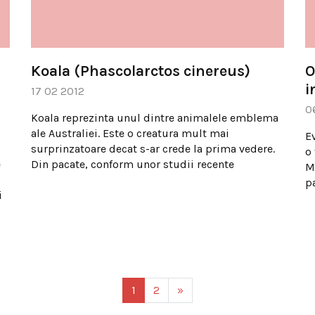
Koala (Phascolarctos cinereus)
O
i
17 02 2012
0
Koala reprezinta unul dintre animalele emblema
ale Australiei. Este o creatura mult mai
E
surprinzatoare decat s-ar crede la prima vedere.
o
e
Din pacate, conform unor studii recente
M
p
i
1
2
»