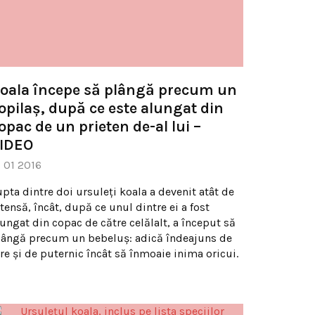
oala începe să plângă precum un
opilaş, după ce este alungat din
opac de un prieten de-al lui –
IDEO
2 01 2016
upta dintre doi ursuleţi koala a devenit atât de
tensă, încât, după ce unul dintre ei a fost
lungat din copac de către celălalt, a început să
lângă precum un bebeluş: adică îndeajuns de
are şi de puternic încât să înmoaie inima oricui.