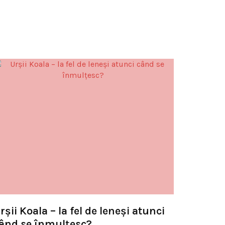
rşii Koala – la fel de leneşi atunci
ând se înmulţesc?