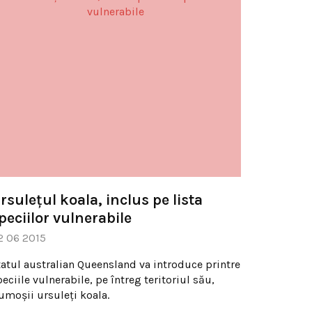
rsulețul koala, inclus pe lista
peciilor vulnerabile
2 06 2015
tatul australian Queensland va introduce printre
eciile vulnerabile, pe întreg teritoriul său,
rumoșii ursuleți koala.