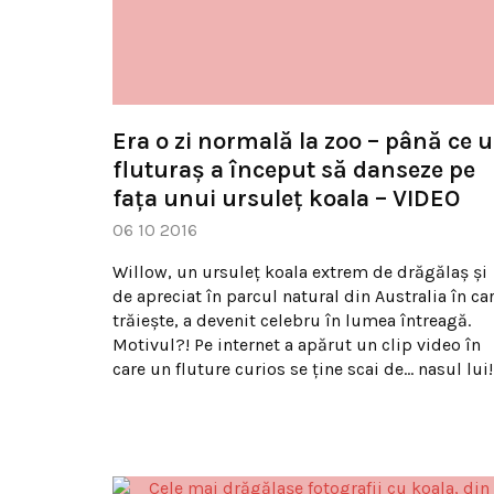
Era o zi normală la zoo – până ce 
fluturaş a început să danseze pe
faţa unui ursuleţ koala – VIDEO
06 10 2016
Willow, un ursuleţ koala extrem de drăgălaş şi
de apreciat în parcul natural din Australia în ca
trăieşte, a devenit celebru în lumea întreagă.
Motivul?! Pe internet a apărut un clip video în
care un fluture curios se ţine scai de… nasul lui!