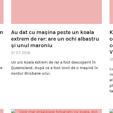
un
Au dat cu mașina peste un koala
K
extrem de rar: are un ochi albastru
c
și unul maroniu
c
V
21 07 2016
1
Un urs koala extrem de rar a fost descoperit în
re
Queensland, după ce a fost lovit de o mașină în
L
nordul Brisbane-ului.
in
a
p
t