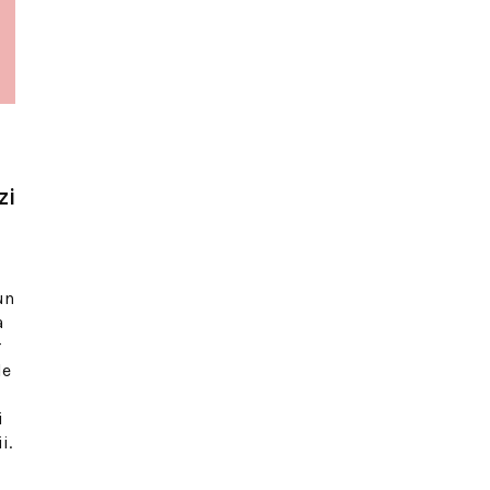
zi
un
a
r
le
i
i.