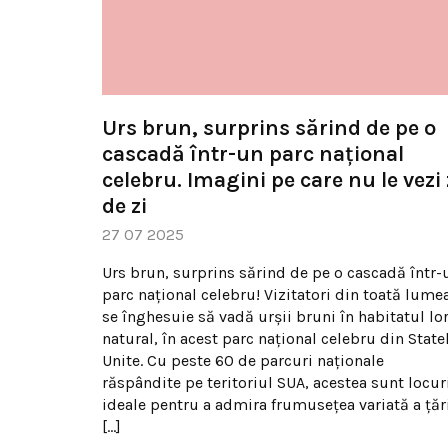
Urs brun, surprins sărind de pe o
cascadă într-un parc național
celebru. Imagini pe care nu le vezi 
de zi
27 07 2025
Urs brun, surprins sărind de pe o cascadă într-
parc național celebru! Vizitatori din toată lume
se înghesuie să vadă urșii bruni în habitatul lo
natural, în acest parc național celebru din State
Unite. Cu peste 60 de parcuri naționale
răspândite pe teritoriul SUA, acestea sunt locur
ideale pentru a admira frumusețea variată a țări
[…]