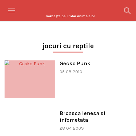
vorbeşte pe limba animalelor
jocuri cu reptile
Gecko Punk
05 08 2010
Broasca lenesa si
infometata
28 04 2009