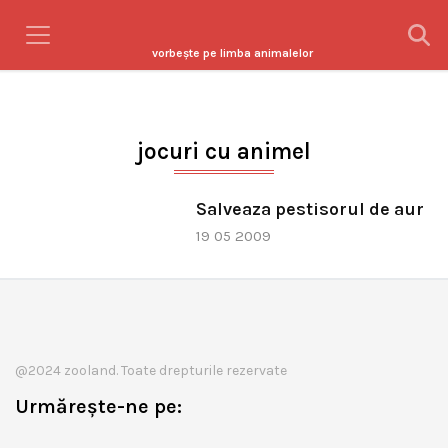
vorbeşte pe limba animalelor
jocuri cu animel
Salveaza pestisorul de aur
19 05 2009
@2024 zooland. Toate drepturile rezervate
Urmărește-ne pe: