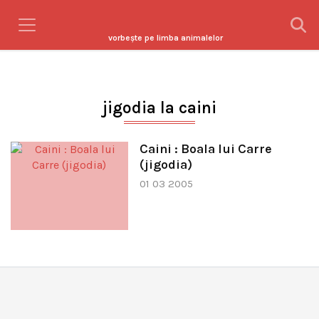
vorbeşte pe limba animalelor
jigodia la caini
Caini : Boala lui Carre
(jigodia)
01 03 2005