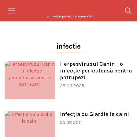
vorbeşte pe limba animalelor
infectie
Herpesvirusul Canin – o
infecție periculoasă pentru
patrupezi
28 03 2025
Infecţia cu Giardia la caini
25 08 2014