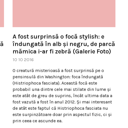
A fost surprinsă o focă stylish: e
că
îndungată în alb şi negru, de parcă
mămica i-ar fi zebră (Galerie Foto)
10 10 2016
O creatură misterioasă a fost surprinsă pe o
pensinsulă din Washington: foca îndungată
(Histriophoca fasciata). Această focă este
probabil una dintre cele mai stilate din lume şi
este atât de greu de suprins, încât ultima data a
fost vazută a fost în anul 2012. Şi mai interesant
de atât este faptul că Histriophoca fasciata nu
este surpinzătoare doar prin aspectul fizic, ci şi
prin ceea ce ascunde ea.