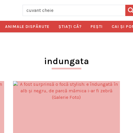
ANIMALE DISPĂRUTE
ŞTIAŢI CĂ?
PEŞTI
CAI ŞI PO
indungata