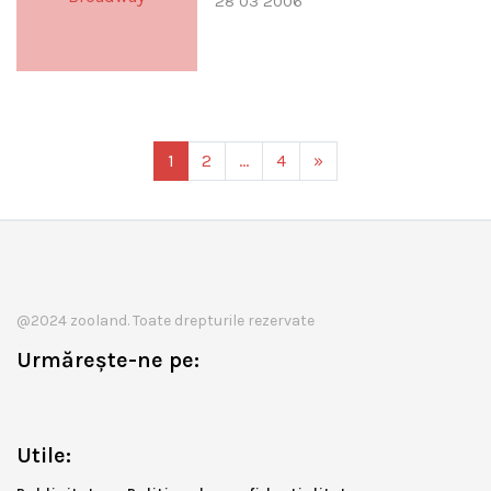
28 03 2006
1
2
…
4
»
@2024 zooland. Toate drepturile rezervate
Urmărește-ne pe:
Utile: