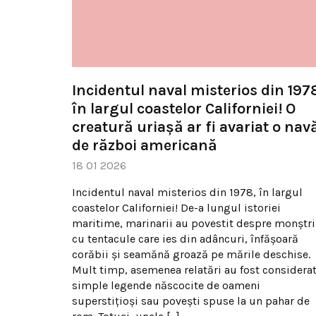
Incidentul naval misterios din 197
în largul coastelor Californiei! O
creatură uriașă ar fi avariat o nav
de război americană
18 01 2026
Incidentul naval misterios din 1978, în largul
coastelor Californiei! De-a lungul istoriei
maritime, marinarii au povestit despre monștri
cu tentacule care ies din adâncuri, înfășoară
corăbii și seamănă groază pe mările deschise.
Mult timp, asemenea relatări au fost considera
simple legende născocite de oameni
superstițioși sau povești spuse la un pahar de