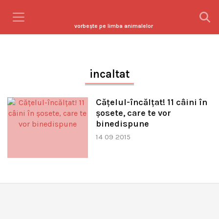
vorbeşte pe limba animalelor
incaltat
Căţelul-încălţat! 11 câini în
şosete, care te vor
binedispune
14 09 2015