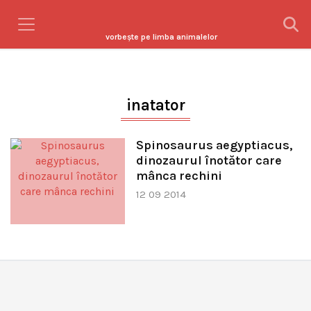
vorbeşte pe limba animalelor
inatator
Spinosaurus aegyptiacus,
dinozaurul înotător care
mânca rechini
12 09 2014