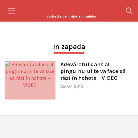
vorbeşte pe limba animalelor
in zapada
Adevăratul dans al
pinguinului te va face să
râzi în hohote – VIDEO
02 07 2015