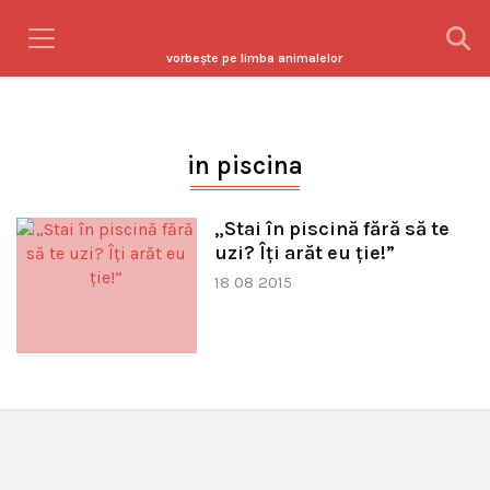
vorbeşte pe limba animalelor
in piscina
„Stai în piscină fără să te
uzi? Îți arăt eu ție!”
18 08 2015