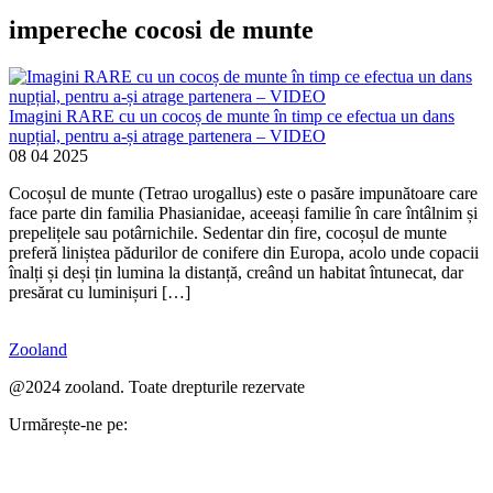
impereche cocosi de munte
Imagini RARE cu un cocoș de munte în timp ce efectua un dans
nupțial, pentru a-și atrage partenera – VIDEO
08 04 2025
Cocoșul de munte (Tetrao urogallus) este o pasăre impunătoare care
face parte din familia Phasianidae, aceeași familie în care întâlnim și
prepelițele sau potârnichile. Sedentar din fire, cocoșul de munte
preferă liniștea pădurilor de conifere din Europa, acolo unde copacii
înalți și deși țin lumina la distanță, creând un habitat întunecat, dar
presărat cu luminișuri […]
Zooland
@2024 zooland. Toate drepturile rezervate
Urmărește-ne pe: