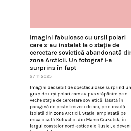
Imagini fabuloase cu urșii polari
care s-au instalat la o stație de
cercetare sovietică abandonată di
zona Arcticii. Un fotograf i-a
surprins în fapt
27 11 2025
Imagini deosebit de spectaculoase surprind un
grup de urși polari care au pus stăpânire pe o
veche stație de cercetare sovietică, lăsată în
paragină de peste treizeci de ani, pe o insulă
izolată din zona Arcticii. Stația, amplasată pe
mica insulă Koliuchin din Marea Ciukotsk, în
largul coastelor nord-estice ale Rusiei, a deveni