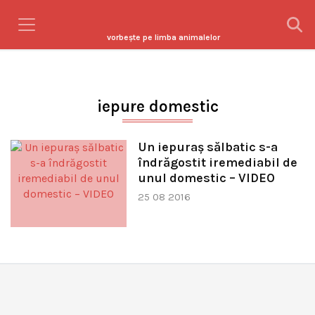
vorbeşte pe limba animalelor
iepure domestic
Un iepuraș sălbatic s-a
îndrăgostit iremediabil de
unul domestic – VIDEO
25 08 2016