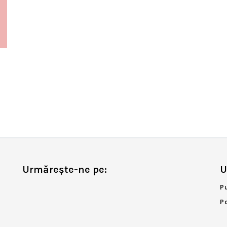
Urmărește-ne pe:
U
P
P