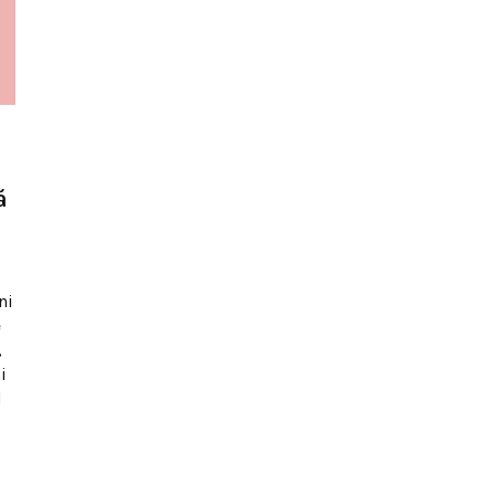
ă
ni
e
,
i
d