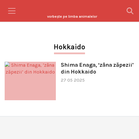
vorbeşte pe limba animalelor
Hokkaido
Shima Enaga, ‘zâna zăpezii’
din Hokkaido
27 05 2025