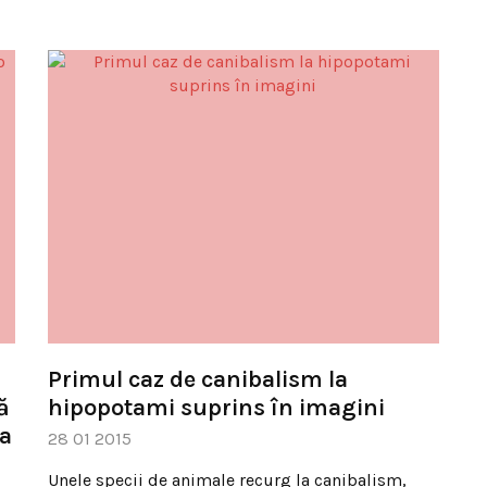
Primul caz de canibalism la
ă
hipopotami suprins în imagini
ma
28 01 2015
Unele specii de animale recurg la canibalism,