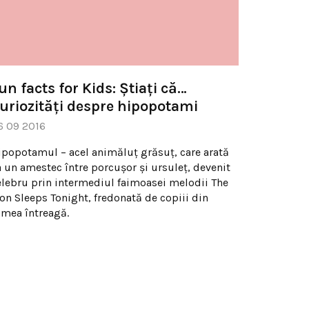
un facts for Kids: Ştiaţi că…
uriozităţi despre hipopotami
6 09 2016
ipopotamul – acel animăluţ grăsuţ, care arată
a un amestec între porcuşor şi ursuleţ, devenit
elebru prin intermediul faimoasei melodii The
ion Sleeps Tonight, fredonată de copiii din
umea întreagă.