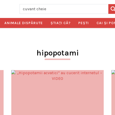
ANIMALE DISPĂRUTE
ŞTIAŢI CĂ?
PEŞTI
CAI ŞI PO
hipopotami