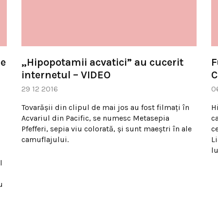
de
„Hipopotamii acvatici” au cucerit
F
internetul – VIDEO
C
29 12 2016
0
Tovarăşii din clipul de mai jos au fost filmaţi în
H
Acvariul din Pacific, se numesc Metasepia
c
Pfefferi, sepia viu colorată, şi sunt maeştri în ale
c
camuflajului.
L
l
l
u