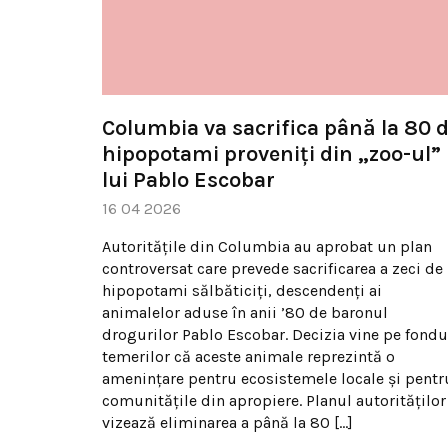
Columbia va sacrifica până la 80 
hipopotami proveniți din „zoo-ul”
lui Pablo Escobar
16 04 2026
Autoritățile din Columbia au aprobat un plan
controversat care prevede sacrificarea a zeci de
hipopotami sălbăticiți, descendenți ai
animalelor aduse în anii ’80 de baronul
drogurilor Pablo Escobar. Decizia vine pe fondu
temerilor că aceste animale reprezintă o
amenințare pentru ecosistemele locale și pentr
comunitățile din apropiere. Planul autorităților
vizează eliminarea a până la 80 […]