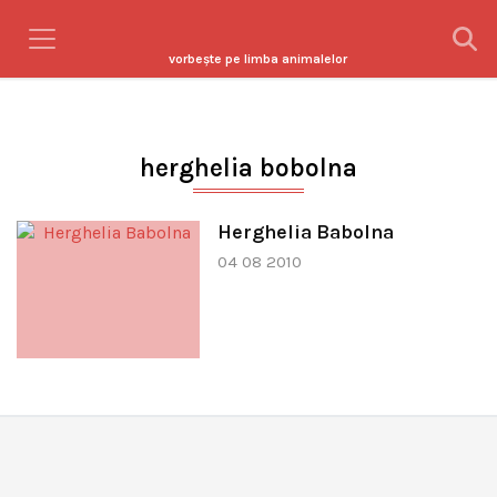
vorbeşte pe limba animalelor
herghelia bobolna
Herghelia Babolna
04 08 2010