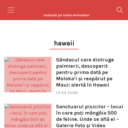
vorbeşte pe limba animalelor
hawaii
Gândacul care distruge
palmierii, descoperit
pentru prima dată pe
Molokaʻi și reapărut pe
Maui: alertă în Hawaii
14 04 2026
Sanctuarul pisicilor – locul
în care poți mângâia 500
de feline. Unde se află el –
Galerie Foto și Video