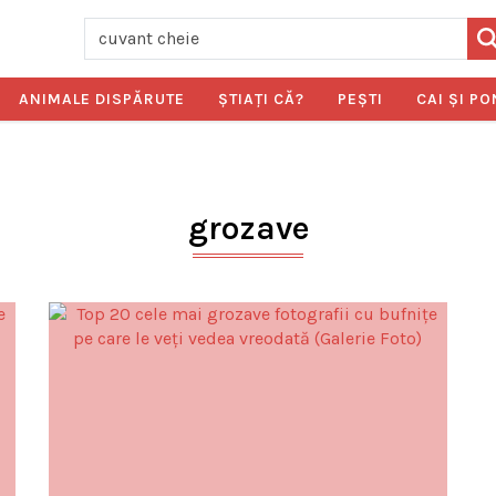
ANIMALE DISPĂRUTE
ŞTIAŢI CĂ?
PEŞTI
CAI ŞI PO
grozave