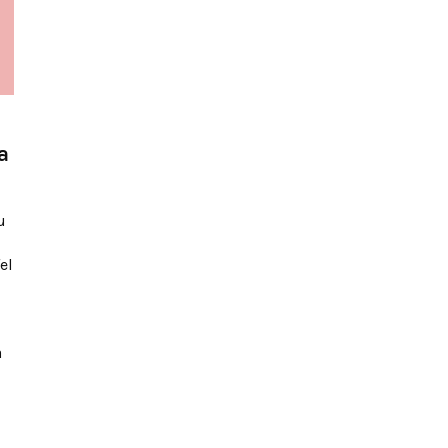
a
u
el
a