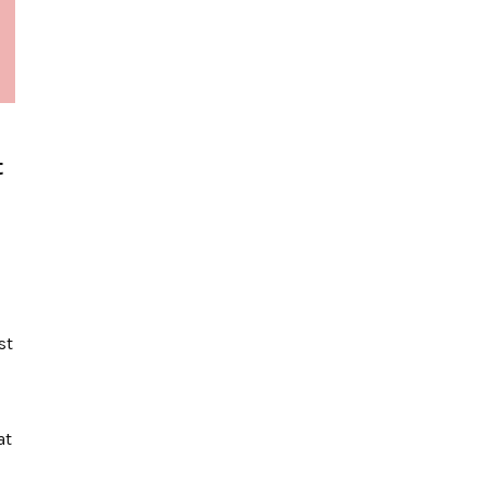
t
st
at