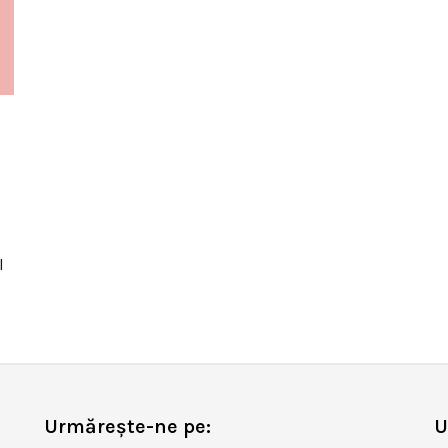
l
Urmărește-ne pe:
U